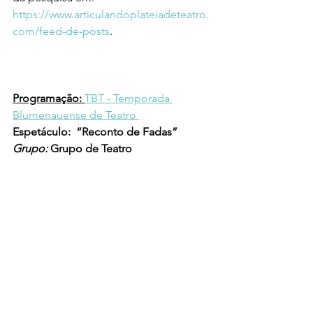
https://www.articulandoplateiadeteatro.
com/feed-de-posts
.
Programação: 
TBT - Temporada 
Blumenauense de Teatro 
Espetáculo:
“Reconto de Fadas”
Grupo: 
Grupo de Teatro 
Remanescentes
Sinopse:
 Uma vez sete anões que 
moravam na lua. Certa vez, uma 
menina com asas chegou e...Espera aí, 
na lua? A história dos sete anões é na 
lua? E Porque Não Pode Ser? E se a 
história da Chapeuzinho Vermelho não 
aconteceu na floresta? E se as casas 
dos três porquinhos não fossem de 