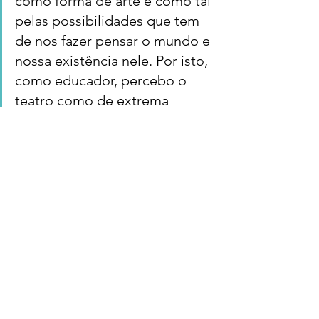
como forma de arte e como tal 
pelas possibilidades que tem 
de nos fazer pensar o mundo e 
nossa existência nele. Por isto, 
como educador, percebo o 
teatro como de extrema 
importância para a formação 
humana.  Muitas vezes 
assistindo uma boa peça sentia 
pena por meus alunos não 
poderem estar, como eu, 
sentados na plateia. Porém 
este ano, por meio do curso 
que fiz com a Sabrina Moura 
de Professor Mediador de 
Teatro, pude estar mais 