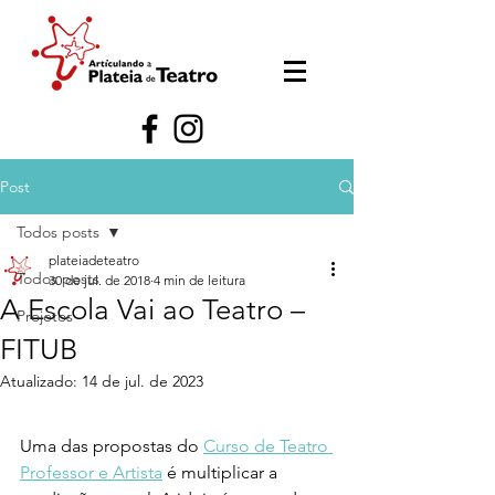
Post
Todos posts
plateiadeteatro
Todos posts
30 de jul. de 2018
4 min de leitura
A Escola Vai ao Teatro –
Projetos
FITUB
Atualizado:
14 de jul. de 2023
Uma das propostas do 
Curso de Teatro 
Professor e Artista
 é multiplicar a 