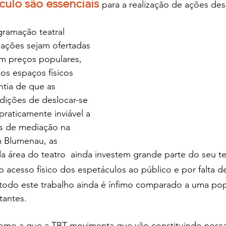
culo são essenciais 
para a realização de ações des
ramação teatral 
 ações sejam ofertadas 
m preços populares, 
s espaços físicos 
ntia de que as 
ições de deslocar-se 
 praticamente inviável a 
as de mediação na 
m Blumenau, as 
da área do teatro  ainda investem grande parte do seu t
 o acesso físico dos espetáculos ao público e por falta d
, todo este trabalho ainda é ínfimo comparado a uma po
antes.  
como a que a TBT movimenta que vão constituindo nossa