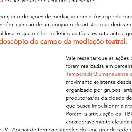
 do acesso ao bens culturais na cidade.
 conjunto de ações de mediação com as/os espectadora
bém a junção de um conjunto de artistas que dedicam
ral local e que me fez  refletir questões  estruturantes 
doscópio do campo da mediação teatral. 
Vale ressaltar que as ações
foram realizadas em parceir
Temporada Blumenauense d
movimento existente desde 
organizado por grupos, artis
produtoras/es da cidade de
que busca impulsionar a arte 
Porém, a articulação da  TBT
consideravelmente afetada 
9.  Apesar de termos estabelecido uma grande rede pa