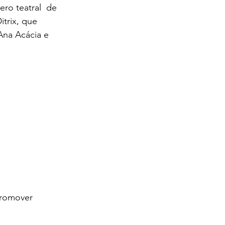
ro teatral  de 
trix, que 
Ana Acácia e 
promover 