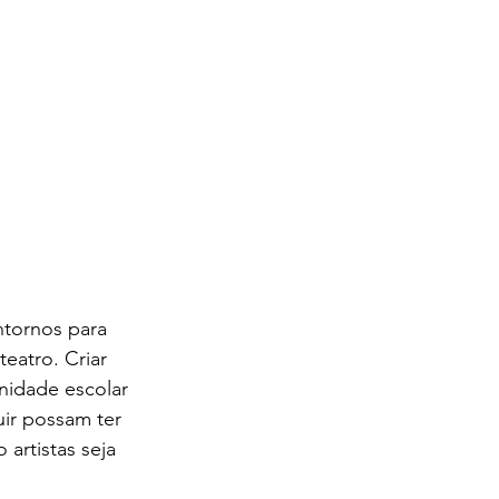
ntornos para 
eatro. Criar 
idade escolar 
ir possam ter 
artistas seja 