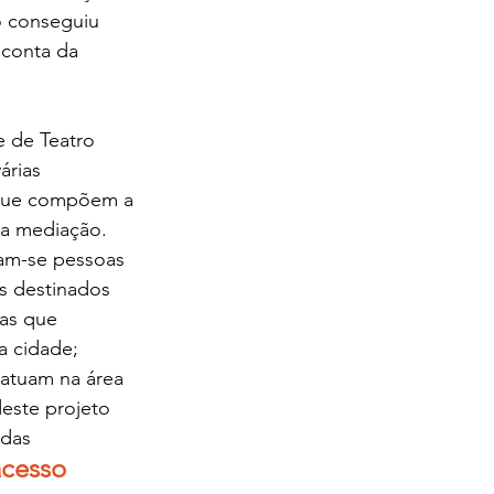
o conseguiu 
 conta da 
 de Teatro 
árias 
 que compõem a 
a mediação. 
am-se pessoas 
s destinados 
oas que  
 cidade; 
 atuam na área 
este projeto 
 das 
acesso 