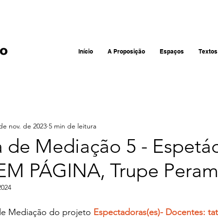
Início
A Proposição
Espaços
Textos
de nov. de 2023
5 min de leitura
 de Mediação 5 - Espetá
EM PÁGINA, Trupe Peram
2024
e Mediação do projeto 
Espectadoras(es)- Docentes: ta