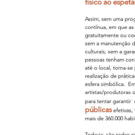
físico ao espetá
Assim, sem uma prog
contínua, em que as
gratuitamente ou co
sem a manutenção do
culturais, sem a gara
pessoas tenham cond
até o local, torna-se
realização de prátic
esfera simbólica.  E
artistas/produtoras 
para tentar garantir 
públicas
efetivas
mais de 360.000 habit
Todavia, são redes 