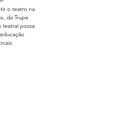
ir o teatro na 
ix, da Trupe 
teatral possa 
 educação 
cais. 