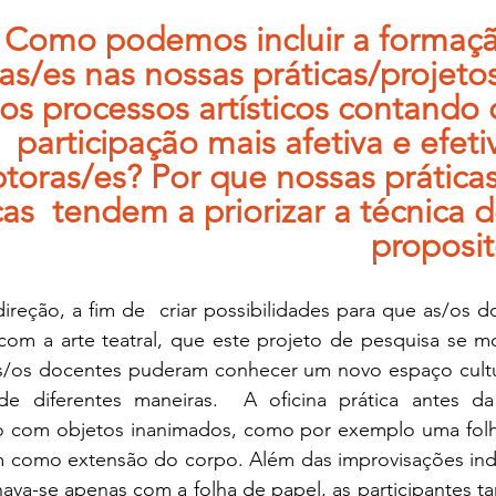
Como podemos incluir a formaçã
as/es nas nossas práticas/projet
sos processos artísticos contand
participação mais afetiva e efeti
toras/es? Por que nossas práticas 
s  tendem a priorizar a técnica de
proposit
ireção, a fim de  criar possibilidades para que as/os 
 com a arte teatral, que este projeto de pesquisa se m
as/os docentes puderam conhecer um novo espaço cultur
de diferentes maneiras.  A oficina prática antes da f
o com objetos inanimados, como por exemplo uma folha
como extensão do corpo. Além das improvisações indi
nava-se apenas com a folha de papel, as participantes 