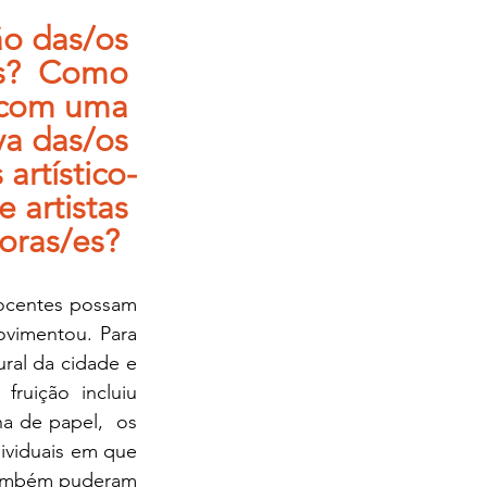
o das/os 
os?  Como 
o com uma 
va das/os 
artístico-
 artistas 
oras/es?  
docentes possam 
ovimentou. Para 
al da cidade e 
ruição incluiu 
 de papel,  os 
viduais em que 
também puderam 