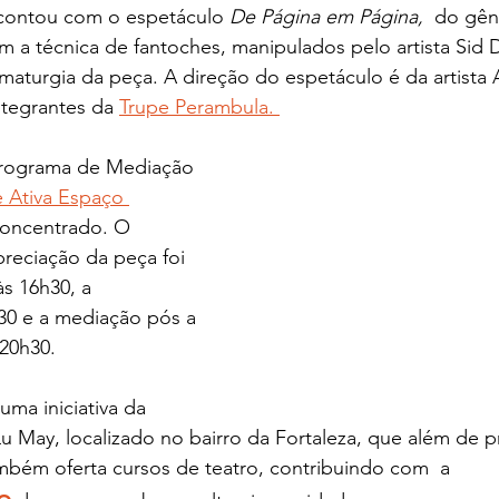
contou com o espetáculo
 De Página em Página, 
 do gêne
 a técnica de fantoches, manipulados pelo artista Sid Di
aturgia da peça. A direção do espetáculo é da artista 
ntegrantes da
Trupe Perambula. 
Programa de Mediação 
e Ativa Espaço 
oncentrado. O 
reciação da peça foi 
às 16h30, a 
30 e a mediação pós a 
20h30. 
uma iniciativa da 
 Lu May, localizado no bairro da Fortaleza, que além de 
ambém oferta cursos de teatro, contribuindo com  a 
o