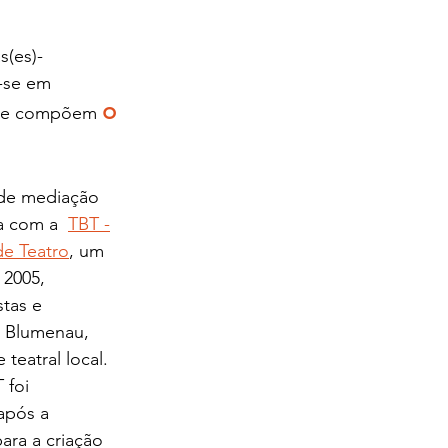
s(es)-
-se em 
o 
 que compõem 
 de mediação 
a com a
TBT -
e Teatro
, um 
2005, 
tas e 
 Blumenau,  
teatral local.  
 foi 
após a 
ra a criação 