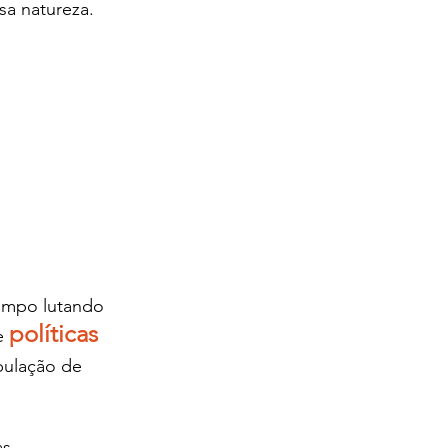
sa natureza.  
empo lutando  
políticas 
e 
pulação de 
s 