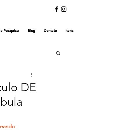
 e Pesquisa
Blog
Contato
Itens
culo DE
bula
teando 